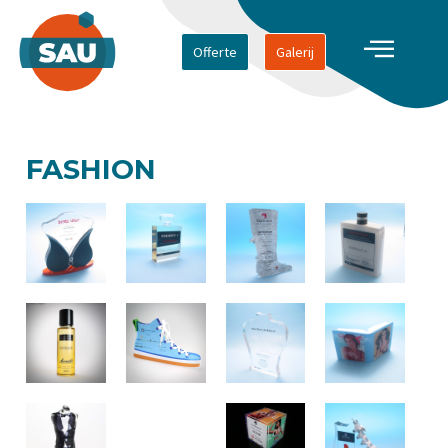
Offerte
Galerij
FASHION