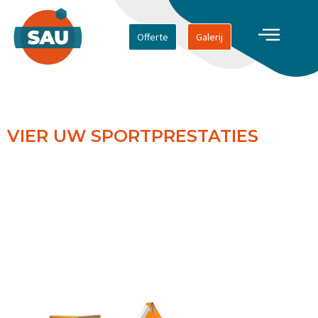
Offerte
Galerij
SPORT AWARDS
VIER UW SPORTPRESTATIES
Ontdek ons ​​assortiment van op maat gemaakte sport
awards die zijn ontworpen om uitzonderlijke atleten en
teams te eren. Bekijk ons ​​portfolio om te zien hoe we u
kunnen helpen unieke, memorabele awards te creëren die
uw prestaties perfect vastleggen.